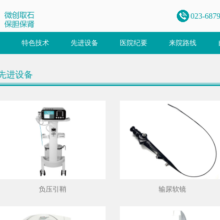
023-687
特色技术
先进设备
医院纪要
来院路线
先进设备
负压引鞘
输尿软镜