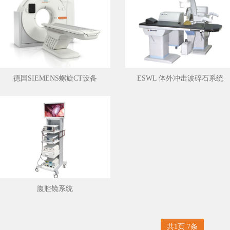
德国SIEMENS螺旋CT设备
ESWL 体外冲击波碎石系统
师 首席专家 医学博
士研究生导师原陆军
学第二附属医院泌
全国中西医结合男
会委员中...
腹腔镜系统
共1页 7条