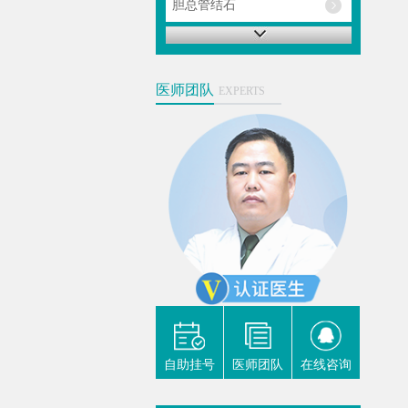
胆总管结石
胆囊炎
肝内胆管结石
医师团队
EXPERTS
肾囊肿
肾积水
我要咨询
易善红
主任医
士 硕
军医大
尿外科
科学专委
自助挂号
医师团队
在线咨询