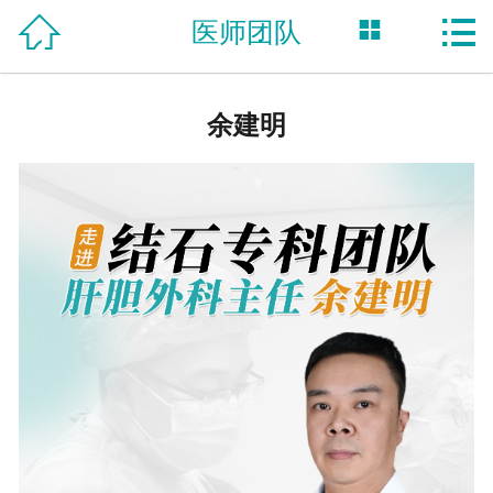



医师团队
网站首页

医院简介
余建明
医师团队
特色技术
先进设备
医院纪要
来院路线
自助挂号
在线咨询