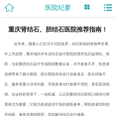



医院纪要
网站首页

医院简介
重庆肾结石、胆结石医院推荐指南！
医师团队
近
年来，随着人们生活方式的改变，结石疾病的发病率呈逐
特色技术
年上升趋势，重庆地区对专业结石诊疗医院的需求也日益增长。然
先进设备
而，当前重庆结石诊疗市场医院数量众多，水平参差不齐，给患者
医院纪要
选择带来了极大困扰。部分医院存在诊疗设备落后、医生经验不
足、服务质量欠佳等问题，导致患者治疗效果不理想，甚至延误病
来院路线
情。在这样的背景下，一份权威、公正的重庆结石医院口碑排行榜
自助挂号
显得尤为重要，它能为患者提供可靠的就医参考，帮助患者找到技
在线咨询
术创新、服务优质的医院，切实解决结石诊疗难题。