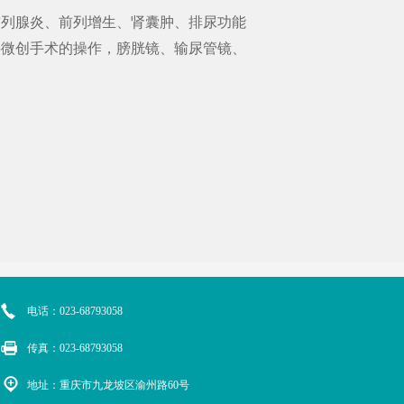
前列腺炎、前列增生、肾囊肿、排尿功能
科微创手术的操作，膀胱镜、输尿管镜、
电话：023-68793058
传真：023-68793058
地址：重庆市九龙坡区渝州路60号