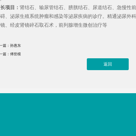
擅长项目：
肾结石、输尿管结石、膀胱结石、尿道结石、急慢性
障碍、泌尿生殖系统肿瘤和感染等泌尿疾病的诊疗。精通泌尿外
软镜、经皮肾镜碎石取石术，前列腺增生微创治疗等
一篇：
孙惠东
一篇：
傅世模
返回