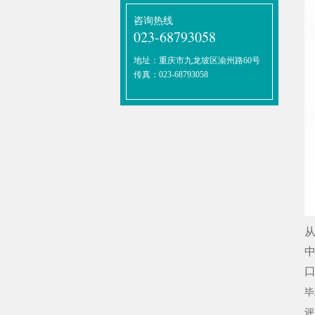
咨询热线
023-68793058
地址：重庆市九龙坡区渝州路60号
传真：023-68793058
从
毕
评