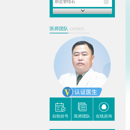
胆总管结石
胆囊炎
肝内胆管结石
医师团队
EXPERTS
肾囊肿
肾积水
我要咨询
易善红
主任医
士 硕
军医大
尿外科
科学专委
自助挂号
医师团队
在线咨询